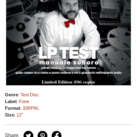
Genre
:
Test Disc
Label
:
Fone
Format
:
33RPM
,
Size
:
12"
Share: