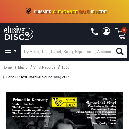
CRATE OF DEALS!
100+
NEW TITLES ADDED
10
%
- 90
%
OFF
ON VINYL & DIGITAL
SUMMER
CLEARANCE
SALE
IS HERE
0
Home
Music
Vinyl Records
180g
Fone LP Test: Manual Sound 180g 2LP