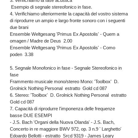
3. Verifichiamo la fase acustica
 Esempio di segnale stereofonico in fase.
4. Verifichiamo ulteriormente la capacità del vostro sistema
di riprodurre un ampio e largo fronte sonoro con i seguenti
due brani
Ensemble Weltgesang 'Primus Ex Apostolis' - Quem a
omagen / Madre de Deus  2.00
Ensemble Weltgesang 'Primus Ex Apostolis' - Como
poden  3.38
5. Segnale Monofonico in fase - Segnale Stereofonico in
fase
Frammento musicale mono/stereo Mono: 'Toolbox'  D.
Grolnick Nothing Personal  estratto  Gold cd 087
6. Stereo: 'Toolbox'  D. Grolnick Nothing Personal  estratto 
Gold cd 087
7. Capacità di riprodurre l'imponenza delle frequenze
basse DUE ESEMPI
- J.S. Bach 'Organi della Nuova Olanda' - J.S. Bach,
Concerto in re maggiore BWV 972, op. 3 n.9 ' Larghetto'
Edoardo Bellotti - estratto  Srcd 9319 - James Leary