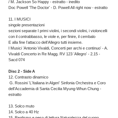
/ M. Jackson So Happy - estratto - inedito
Doc Powell 'The Doctor' - D. Powell All right now - estratto
11. I MUSICI
singole presentazioni
sezioni separate I primi violini, i secondi violini, i violoncelli
con il contrabbasso, le viole e, per finire, il cembalo
E alla fine l'attacco dell'Allegro tutti insieme.
I Musici 'Antonio Vivaldi, Concerti per archi e continuo' - A.
Vivaldi Concerto in Re Magg. RV 123 'Allegro' - 2.15 -
Sacd 074
Disc 2 - Side A
12. Contrasto dinamico
 G. Rossini 'L'Italiana in Algeri' Sinfonia Orchestra e Coro
dell'Accademia di Santa Cecilia Myung-Whun Chung -
estratto
13. Solco muto
14. Solco a 40 Hz
15. Realismo e peso di lettura Naturalezza del suono,